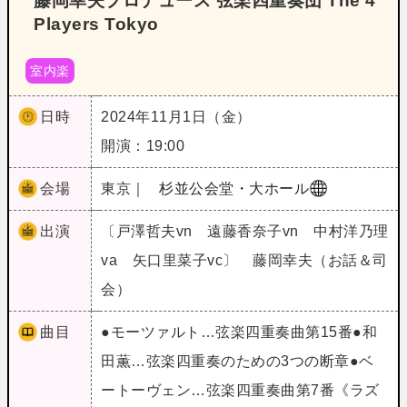
藤岡幸夫プロデュース 弦楽四重奏団 The 4
Players Tokyo
室内楽
日時
2024年11月1日（金）
開演：19:00
会場
東京｜
杉並公会堂・大ホール
出演
〔戸澤哲夫vn 遠藤香奈子vn 中村洋乃理
va 矢口里菜子vc〕 藤岡幸夫（お話＆司
会）
曲目
●モーツァルト…弦楽四重奏曲第15番●和
田薫…弦楽四重奏のための3つの断章●ベ
ートーヴェン…弦楽四重奏曲第7番《ラズ