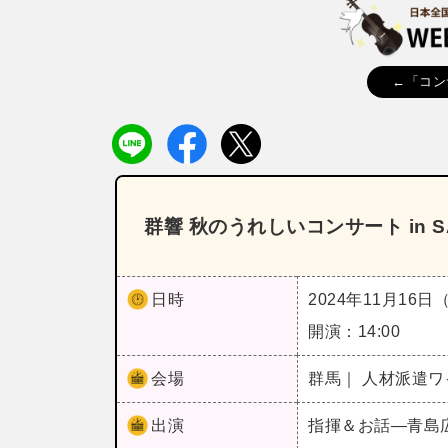
←「コン
群響 秋のうれしいコンサート in S
日時
2024年11月16日
開演：14:00
会場
群馬｜ 人材派遣
出演
指揮＆お話―青島