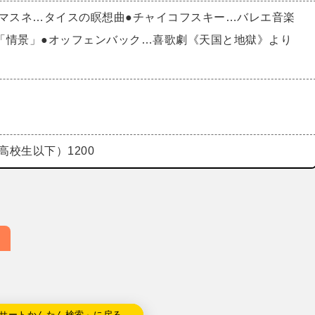
●マスネ…タイスの瞑想曲●チャイコフスキー…バレエ音楽
「情景」●オッフェンバック…喜歌劇《天国と地獄》より
高校生以下）1200
サートかんたん検索」に戻る