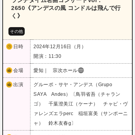
ランチタイム名曲コンサートVol．
2650《アンデスの風 コンドルは飛んで行
く》
その他
日時
2024年12月16日（月）
開演：11:30
会場
愛知｜
宗次ホール
出演
グルーポ・サヤ・アンデス（Grupo
SAYA Andes）〔鳥羽省吾（チャラン
ゴ） 千葉澄美江（ケーナ） チャピ・ヴ
ァレンズエラperc 稲垣富美（サンポーニ
ャ） 鈴木友春g〕