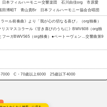
 日本フィルハーモニー交響楽団 石川由佳org 市原愛
 笛田博昭T 青山貴Br 日本フィルハーモニー協会合唱団
コラール前奏曲》より「我が心の切なる喜び」（org独奏）
クリスマスコラール《甘き喜びのうちに》BWV608（org独
フーガBWV565（org独奏）●ベートーヴェン…交響曲第9
 B7000 C・70歳以上6000 25歳以下4000
サートかんたん検索」に戻る