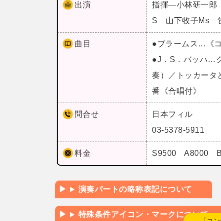
出演
指揮―小林研一郎
S 山下牧子Ms
曲目
●ブラームス…《
●J．S．バッハ…
奏）／トッカータと
番《合唱付》
問合せ
日本フィル
03-5378-5911
料金
S9500 A8000
演奏パートの略称表記について
特殊条件アイコン・マークについて
←「コン