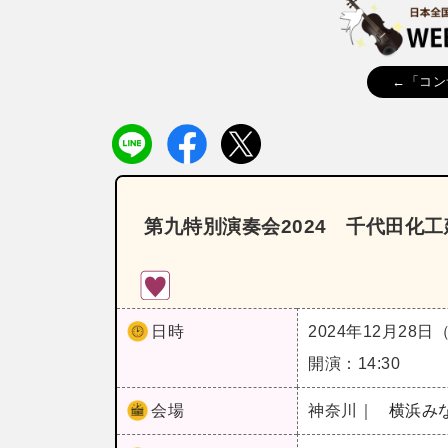
←「コン
第九特別演奏会2024 千代田化
日時
2024年12月28日
開演：14:30
会場
神奈川｜
横浜み