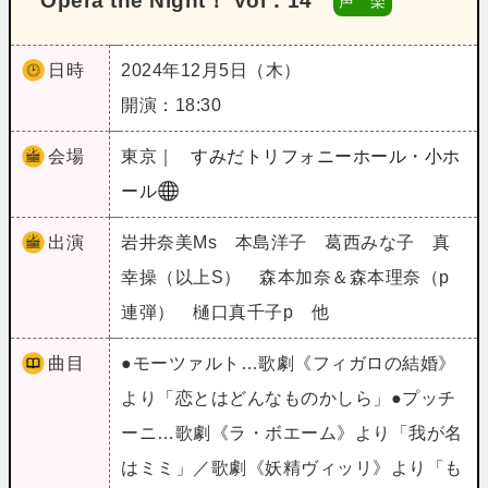
Opera the Night！ Vol．14
声 楽
日時
2024年12月5日（木）
開演：18:30
会場
東京｜
すみだトリフォニーホール・小ホ
ール
出演
岩井奈美Ms 本島洋子 葛西みな子 真
幸操（以上S） 森本加奈＆森本理奈（p
連弾） 樋口真千子p 他
曲目
●モーツァルト…歌劇《フィガロの結婚》
より「恋とはどんなものかしら」●プッチ
ーニ…歌劇《ラ・ボエーム》より「我が名
はミミ」／歌劇《妖精ヴィッリ》より「も