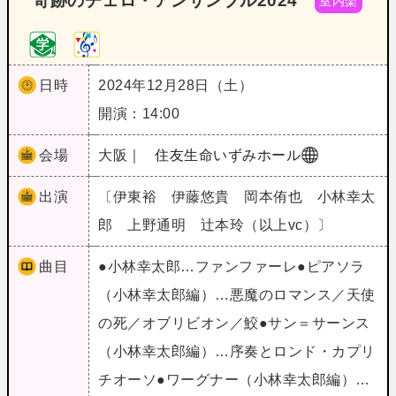
奇跡のチェロ・アンサンブル2024
室内楽
日時
2024年12月28日（土）
開演：14:00
会場
大阪｜
住友生命いずみホール
出演
〔伊東裕 伊藤悠貴 岡本侑也 小林幸太
郎 上野通明 辻本玲（以上vc）〕
曲目
●小林幸太郎…ファンファーレ●ピアソラ
（小林幸太郎編）…悪魔のロマンス／天使
の死／オブリビオン／鮫●サン＝サーンス
（小林幸太郎編）…序奏とロンド・カプリ
チオーソ●ワーグナー（小林幸太郎編）…