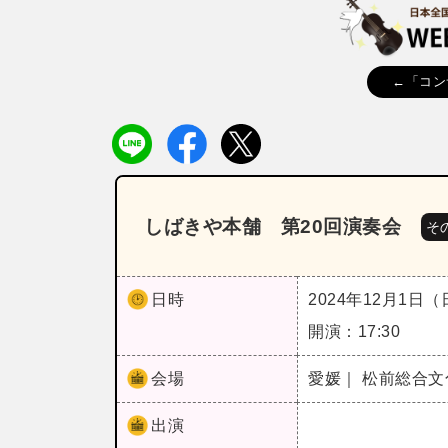
←「コン
しばきや本舗 第20回演奏会
そ
日時
2024年12月1日
開演：17:30
会場
愛媛｜ 松前総合
出演