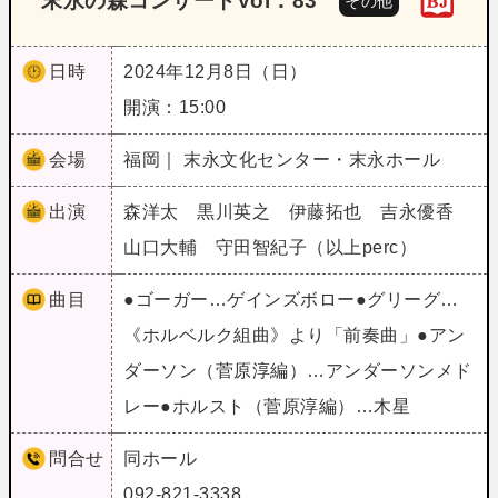
末永の森コンサートVol．83
その他
日時
2024年12月8日（日）
開演：15:00
会場
福岡｜ 末永文化センター・末永ホール
出演
森洋太 黒川英之 伊藤拓也 吉永優香
山口大輔 守田智紀子（以上perc）
曲目
●ゴーガー…ゲインズボロー●グリーグ…
《ホルベルク組曲》より「前奏曲」●アン
ダーソン（菅原淳編）…アンダーソンメド
レー●ホルスト（菅原淳編）…木星
問合せ
同ホール
092-821-3338