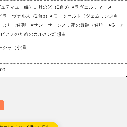
デュティユー編）…月の光（2台p）●ラヴェル…マ・メー
／ラ・ヴァルス（2台p）●モーツァルト（ツェムリンスキー
》より（連弾）●サン＝サーンス…死の舞踏（連弾）●G．ア
のピアノのためのカルメン幻想曲
ーシャ（小澤）
00
サートかんたん検索」に戻る