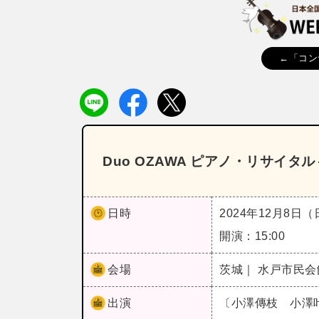
←「コン
Duo OZAWA ピアノ・リサイタ
日時
2024年12月8日
開演：15:00
会場
茨城｜ 水戸市民
出演
〔小澤傳枝 小澤