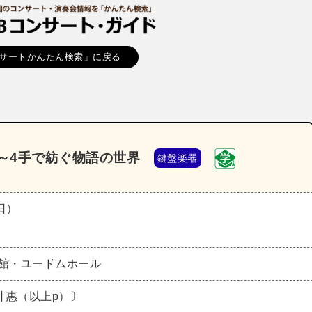
サートかんたん検索」に戻る
ル～4手で紡ぐ物語の世界
鍵盤楽器
（日）
会館・ユードムホール
叶惠（以上p）〕