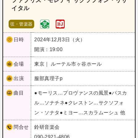
ファブリス・モレティ サクソフォン・リサ
イタル
弦・管楽器
日時
2024年12月3日（火）
開演：19:00
会場
東京｜ ルーテル市ヶ谷ホール
出演
服部真理子p
曲目
●モーリス…プロヴァンスの風景●パスカ
ル…ソナチネ●クレストン…サクソフォ
ン・ソナタ●ミヨー…スカラムーシュ 他
問合せ
鈴研音楽会
090-2921-4806