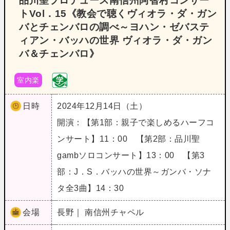
品川聖プロデュース南信州阿智村コンサー
トVol．15《教会で聴くヴィオラ・ダ・ガン
バとチェンバロの調べ～ヨハン・ゼバステ
ィアン・バッハの世界 ヴィオラ・ダ・ガン
バ＆チェンバロ》
室内楽
日時
2024年12月14日（土）
開演：【第1部：親子で楽しめるハーフコ
ンサート】11：00 【第2部：品川聖
gambソロコンサート】13：00 【第3
部：J．S．バッハの世界～ガンバ・ソナ
タ全3曲】14：30
会場
長野｜ 南信州チャペル