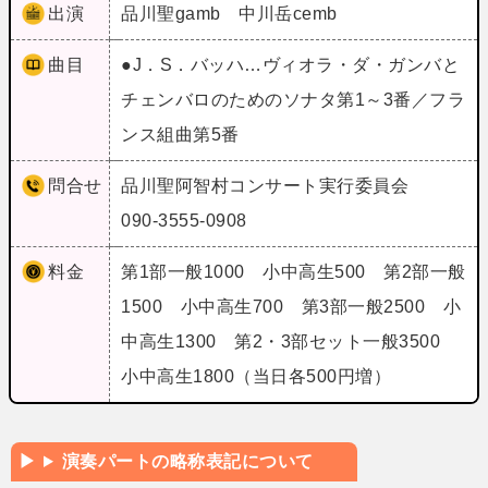
出演
品川聖gamb 中川岳cemb
曲目
●J．S．バッハ…ヴィオラ・ダ・ガンバと
チェンバロのためのソナタ第1～3番／フラ
ンス組曲第5番
問合せ
品川聖阿智村コンサート実行委員会
090-3555-0908
料金
第1部一般1000 小中高生500 第2部一般
1500 小中高生700 第3部一般2500 小
中高生1300 第2・3部セット一般3500
小中高生1800（当日各500円増）
演奏パートの略称表記について