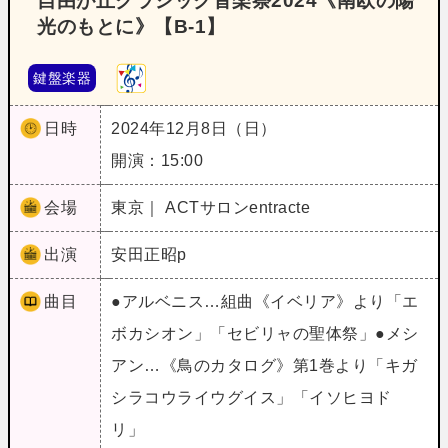
自由が丘クラシック音楽祭2024《南欧の陽
光のもとに》【B‐1】
鍵盤楽器
日時
2024年12月8日（日）
開演：15:00
会場
東京｜ ACTサロンentracte
出演
安田正昭p
曲目
●アルベニス…組曲《イベリア》より「エ
ボカシオン」「セビリャの聖体祭」●メシ
アン…《鳥のカタログ》第1巻より「キガ
シラコウライウグイス」「イソヒヨド
リ」