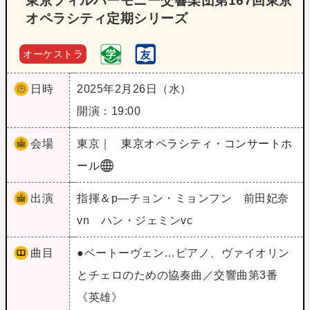
東京フィルハーモニー交響楽団第167回東京
オペラシティ定期シリーズ
オーケストラ
日時
2025年2月26日（水）
開演：19:00
会場
東京｜
東京オペラシティ・コンサートホ
ール
出演
指揮＆p―チョン・ミョンフン 前田妃奈
vn ハン・ジェミンvc
曲目
●ベートーヴェン…ピアノ、ヴァイオリン
とチェロのための協奏曲／交響曲第3番
《英雄》