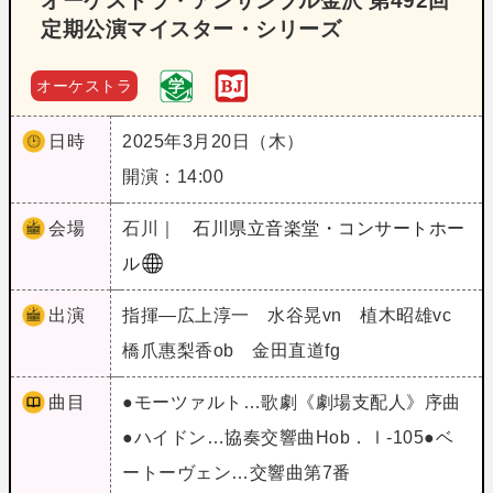
オーケストラ・アンサンブル金沢 第492回
定期公演マイスター・シリーズ
オーケストラ
日時
2025年3月20日（木）
開演：14:00
会場
石川｜
石川県立音楽堂・コンサートホー
ル
出演
指揮―広上淳一 水谷晃vn 植木昭雄vc
橋爪惠梨香ob 金田直道fg
曲目
●モーツァルト…歌劇《劇場支配人》序曲
●ハイドン…協奏交響曲Hob．Ⅰ‐105●ベ
ートーヴェン…交響曲第7番