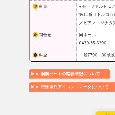
曲目
●モーツァルト…ア
第11番《トルコ行
／ピアノ・ソナタ
問合せ
同ホール
0439-55-3300
料金
一般7700 30歳
演奏パートの略称表記について
特殊条件アイコン・マークについて
←「コン