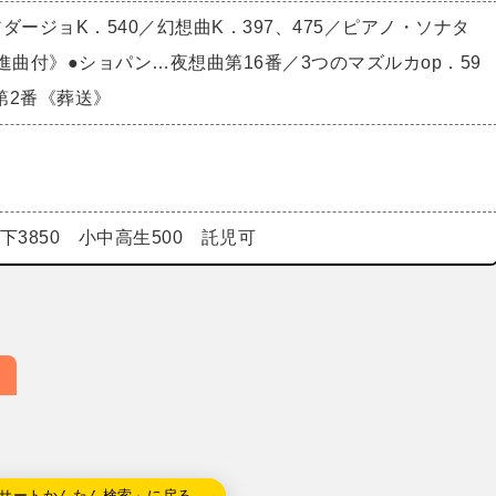
ダージョK．540／幻想曲K．397、475／ピアノ・ソナタ
進曲付》●ショパン…夜想曲第16番／3つのマズルカop．59
第2番《葬送》
以下3850 小中高生500 託児可
サートかんたん検索」に戻る