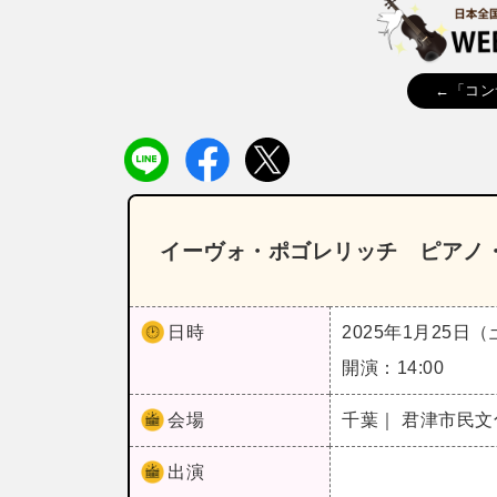
←「コン
イーヴォ・ポゴレリッチ ピアノ
日時
2025年1月25日
開演：14:00
会場
千葉｜ 君津市民
出演