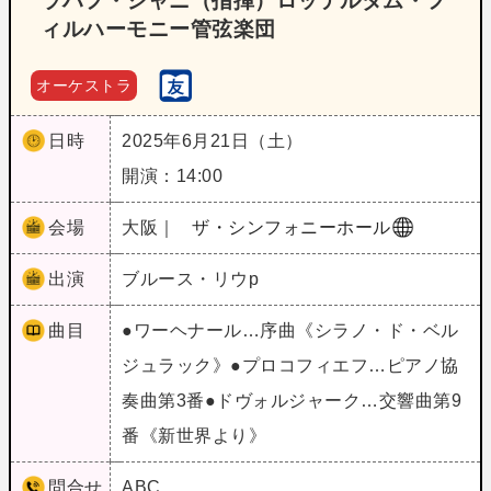
ラハフ・シャニ（指揮）ロッテルダム・フ
ィルハーモニー管弦楽団
オーケストラ
日時
2025年6月21日（土）
開演：14:00
会場
大阪｜
ザ・シンフォニーホール
出演
ブルース・リウp
曲目
●ワーヘナール…序曲《シラノ・ド・ベル
ジュラック》●プロコフィエフ…ピアノ協
奏曲第3番●ドヴォルジャーク…交響曲第9
番《新世界より》
問合せ
ABC