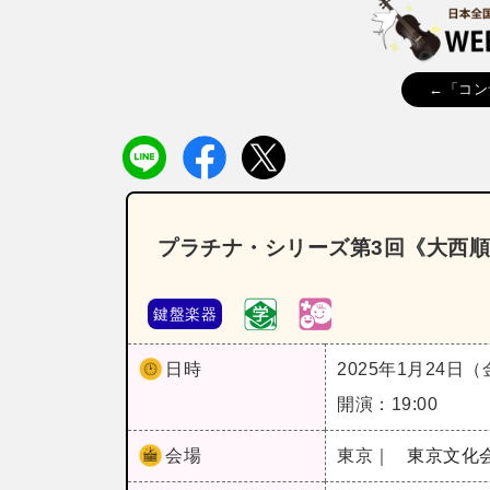
←「コン
プラチナ・シリーズ第3回《大西
鍵盤楽器
日時
2025年1月24日
開演：19:00
会場
東京｜
東京文化