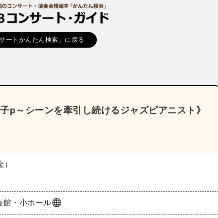
サートかんたん検索」に戻る
順子p～シーンを牽引し続けるジャズピアニスト》
（金）
会館・小ホール