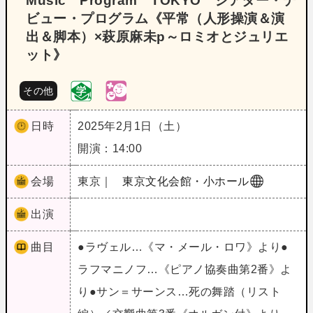
Music Program TOKYO シアター・デ
ビュー・プログラム《平常（人形操演＆演
出＆脚本）×萩原麻未p～ロミオとジュリエ
ット》
その他
日時
2025年2月1日（土）
開演：14:00
会場
東京｜
東京文化会館・小ホール
出演
曲目
●ラヴェル…《マ・メール・ロワ》より●
ラフマニノフ…《ピアノ協奏曲第2番》よ
り●サン＝サーンス…死の舞踏（リスト