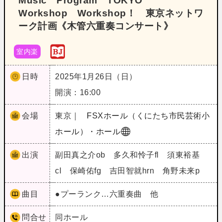
Music Program TOKYO
Workshop Workshop！ 東京ネットワ
ーク計画《木管六重奏コンサート》
室内楽
日時
2025年1月26日（日）
開演：16:00
会場
東京｜
FSXホール（くにたち市民芸術小
ホール）・ホール
出演
副田真之介ob 多久和怜子fl 須東裕基
cl 保崎佑fg 吉田智就hrn 角野未来p
曲目
●プーランク…六重奏曲 他
問合せ
同ホール