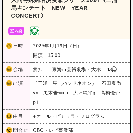
大同特殊鋼名演奏家シリーズ2024《三浦一
馬キンテート NEW YEAR
CONCERT》
室内楽
日時
2025年1月19日（日）
開演：15:00
会場
愛知｜
東海市芸術劇場・大ホール
出演
〔三浦一馬（バンドネオン） 石田泰尚
vn 黒木岩寿cb 大坪純平g 高橋優介
p〕
曲目
●オール・ピアソラ・プログラム
問合せ
CBCテレビ事業部