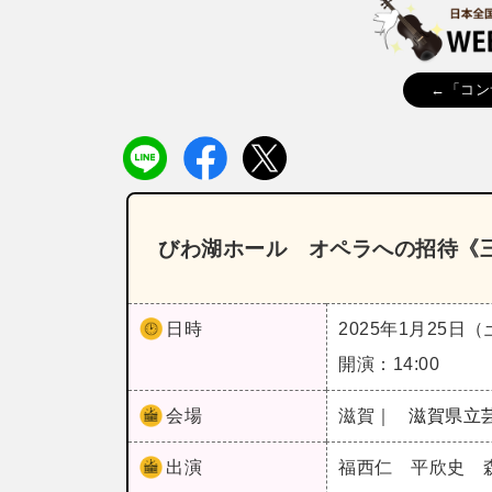
←「コン
びわ湖ホール オペラへの招待《
日時
2025年1月25日
開演：14:00
会場
滋賀｜
滋賀県立
出演
福西仁 平欣史 