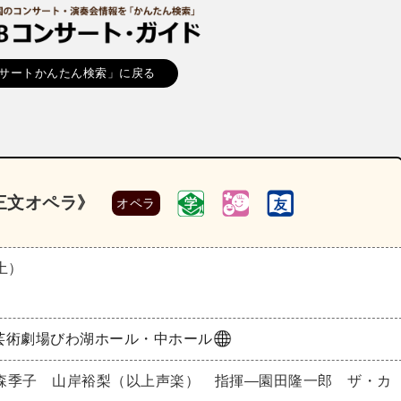
サートかんたん検索」に戻る
三文オペラ》
オペラ
（土）
芸術劇場びわ湖ホール・中ホール
森季子 山岸裕梨（以上声楽） 指揮―園田隆一郎 ザ・カ