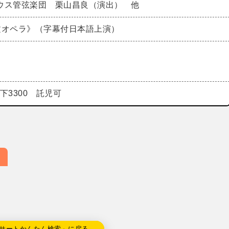
ウス管弦楽団 栗山昌良（演出） 他
文オペラ》（字幕付日本語上演）
以下3300 託児可
サートかんたん検索」に戻る