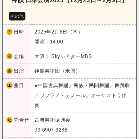
神韻 日本公演2025【12月23日～2月9日】
その他
日時
2025年2月6日（木）
開演：14:00
会場
大阪｜ SkyシアターMBS
出演
神韻芸術団（米国）
曲目
●中国古典舞踊／民族・民間舞踊／舞踊劇
／ソプラノ・テノール／オーケストラ伴
奏
問合せ
古典芸術振興会
03-6907-3288