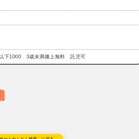
）
生以下1000 3歳未満膝上無料 託児可
サートかんたん検索」に戻る