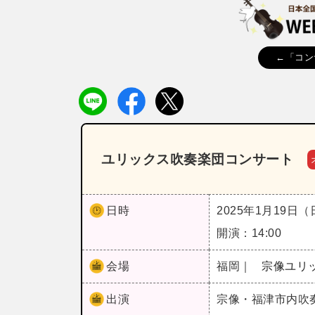
←「コン
ユリックス吹奏楽団コンサート
日時
2025年1月19日
開演：14:00
会場
福岡｜
宗像ユリ
出演
宗像・福津市内吹