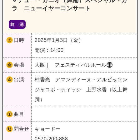
マチュー・ガニオ（舞踊）スペシャル・ガ
ラ ニューイヤーコンサート
舞 踊
日時
2025年1月3日（金）
開演：14:00
会場
大阪｜
フェスティバルホール
出演
柚香光 アマンディーヌ・アルビッソン
ジャコポ・ティッシ 上野水香（以上舞
踊）
曲目
問合せ
キョードー
0570-200-888