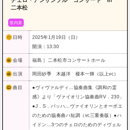
チェロ・アンサンブル コンサート in
二本松
室内楽
日時
2025年1月19日（日）
開演：13:30
会場
福島｜ 二本松市コンサートホール
出演
岡田紗季 木越洋 榎本一輝（以上vc）
曲目
●ヴィヴァルディ…協奏曲集《調和の霊
感》より「ヴァイオリン協奏曲RV．230」
●J．S．バッハ…ヴァイオリンとオーボエ
のための協奏曲ハ短調（vc三重奏版）●ハ
イドン…3つのチェロのためのディヴェル