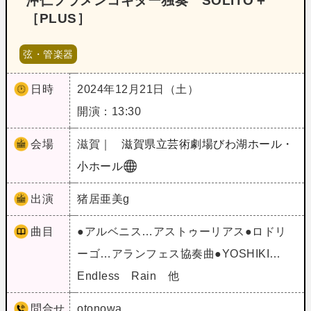
沖仁フラメンコギター独奏 SOLITO＋
［PLUS］
弦・管楽器
日時
2024年12月21日（土）
開演：13:30
会場
滋賀｜
滋賀県立芸術劇場びわ湖ホール・
小ホール
出演
猪居亜美g
曲目
●アルベニス…アストゥーリアス●ロドリ
ーゴ…アランフェス協奏曲●YOSHIKI…
Endless Rain 他
問合せ
otonowa