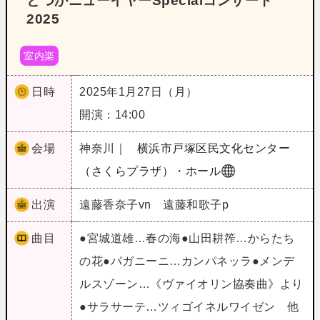
とつかニューイヤーSpecialコンサート
2025
室内楽
日時
2025年1月27日（月）
開演：14:00
会場
神奈川｜
横浜市戸塚区民文化センター
（さくらプラザ）・ホール
出演
遠藤香奈子vn 遠藤和歌子p
曲目
●宮城道雄…春の海●山田耕筰…からたち
の花●パガニーニ…カンパネッラ●メンデ
ルスゾーン…《ヴァイオリン協奏曲》より
●サラサーテ…ツィゴイネルワイゼン 他