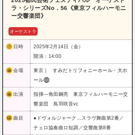
2025都民芸術フェスティバル オーケスト
ラ・シリーズNo．56《東京フィルハーモニ
ー交響楽団》
オーケストラ
日時
2025年2月14日（金）
開演：14:00
会場
東京｜
すみだトリフォニーホール・大ホ
ール
出演
指揮―角田鋼亮 東京フィルハーモニー交
響楽団 鳥羽咲音vc
曲目
●ドヴォルジャーク…スラヴ舞曲第2番／
チェロ協奏曲ロ短調／交響曲第8番