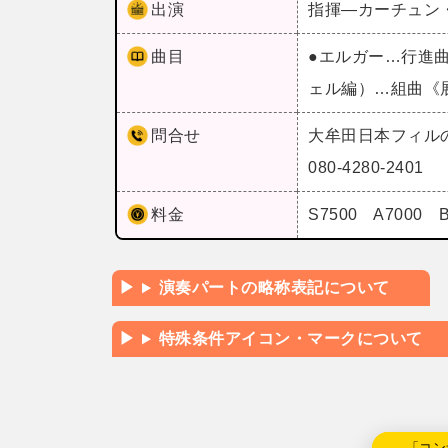
出演
指揮―カーチュン
曲目
●エルガー…行進
ェル編）…組曲《
問合せ
大牟田日本フィル
080-4280-2401
料金
S7500 A700
演奏パートの略称表記について
特殊条件アイコン・マークについて
←「コン