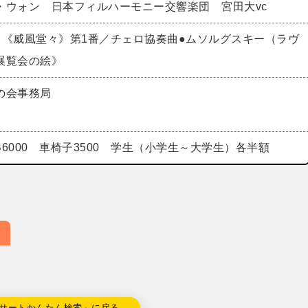
・ウォン 日本フィルハーモニー交響楽団 宮田大vc
曲《威風堂々》第1番／チェロ協奏曲●ムソルグスキー（ラヴ
展覧会の絵》
の会事務局
0 B6000 車椅子3500 学生（小学生～大学生）各半額
サートかんたん検索」に戻る