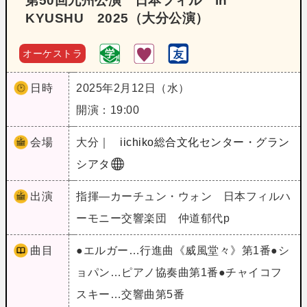
第50回九州公演 日本フィル in
KYUSHU 2025（大分公演）
オーケストラ
日時
2025年2月12日（水）
開演：19:00
会場
大分｜
iichiko総合文化センター・グラン
シアタ
出演
指揮―カーチュン・ウォン 日本フィルハ
ーモニー交響楽団 仲道郁代p
曲目
●エルガー…行進曲《威風堂々》第1番●シ
ョパン…ピアノ協奏曲第1番●チャイコフ
スキー…交響曲第5番