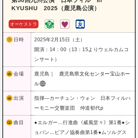
第50回九州公演 日本フィル in
KYUSHU 2025（鹿児島公演）
オーケストラ
日時
2025年2月15日（土）
開演：14：00（13：15よりウェルカムコ
ンサート）
会場
鹿児島｜
鹿児島県文化センター宝山ホー
ル
出演
指揮―カーチュン・ウォン 日本フィルハ
ーモニー交響楽団 仲道郁代p
曲目
●エルガー…行進曲《威風堂々》第1番●シ
ョパン…ピアノ協奏曲第1番●ムソルグス