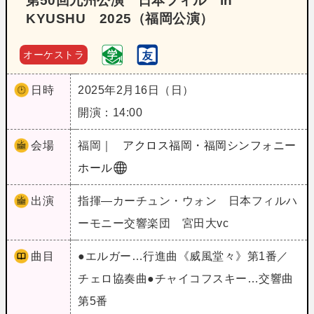
第50回九州公演 日本フィル in
KYUSHU 2025（福岡公演）
オーケストラ
日時
2025年2月16日（日）
開演：14:00
会場
福岡｜
アクロス福岡・福岡シンフォニー
ホール
出演
指揮―カーチュン・ウォン 日本フィルハ
ーモニー交響楽団 宮田大vc
曲目
●エルガー…行進曲《威風堂々》第1番／
チェロ協奏曲●チャイコフスキー…交響曲
第5番