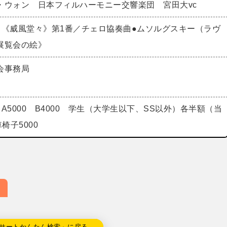
・ウォン 日本フィルハーモニー交響楽団 宮田大vc
曲《威風堂々》第1番／チェロ協奏曲●ムソルグスキー（ラヴ
展覧会の絵》
会事務局
00 A5000 B4000 学生（大学生以下、SS以外）各半額（当
椅子5000
サートかんたん検索」に戻る