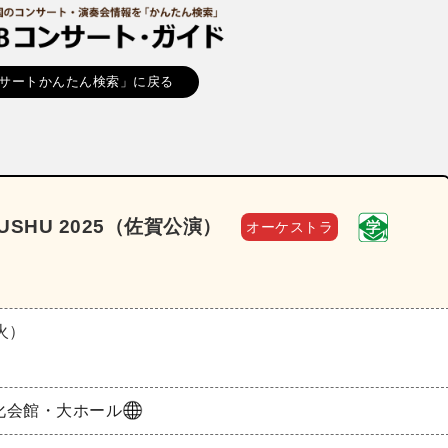
サートかんたん検索」に戻る
USHU 2025（佐賀公演）
オーケストラ
（火）
化会館・大ホール