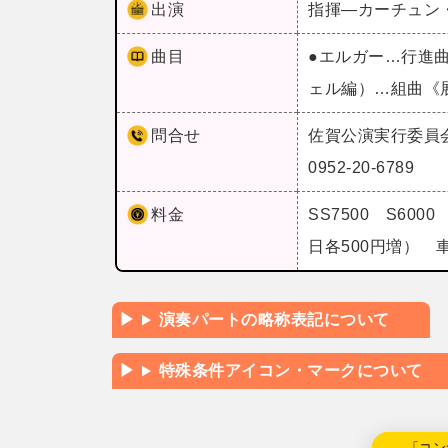
出演
指揮―カーチュン
曲目
●エルガー…行進
ェル編）…組曲《
問合せ
佐賀公演実行委員
0952-20-6789
料金
SS7500 S60
日各500円増） 車
演奏パートの略称表記について
特殊条件アイコン・マークについて
←「コン