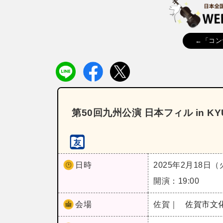
←「コン
第50回九州公演 日本フィル in KY
日時
2025年2月18日
開演：19:00
会場
佐賀｜
佐賀市文