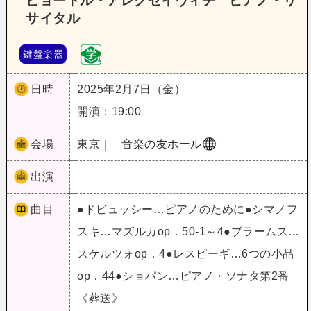
ピョートル・アレクセイヴィチ ピアノ・リ
サイタル
鍵盤楽器
日時
2025年2月7日（金）
開演：19:00
会場
東京｜
音楽の友ホール
出演
曲目
●ドビュッシー…ピアノのために●シマノフ
スキ…マズルカop．50‐1～4●ブラームス…
スケルツォop．4●レスピーギ…6つの小品
op．44●ショパン…ピアノ・ソナタ第2番
《葬送》