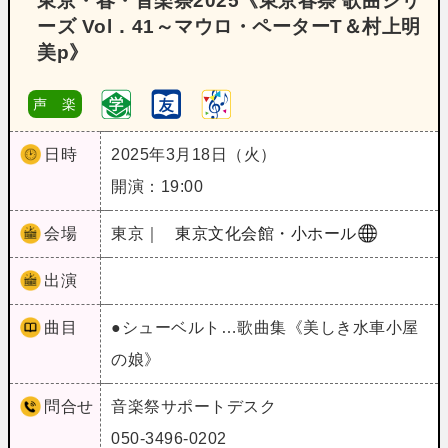
東京・春・音楽祭2025《東京春祭 歌曲シリ
ーズ Vol．41～マウロ・ペーターT＆村上明
美p》
声 楽
日時
2025年3月18日（火）
開演：19:00
会場
東京｜
東京文化会館・小ホール
出演
曲目
●シューベルト…歌曲集《美しき水車小屋
の娘》
問合せ
音楽祭サポートデスク
050-3496-0202