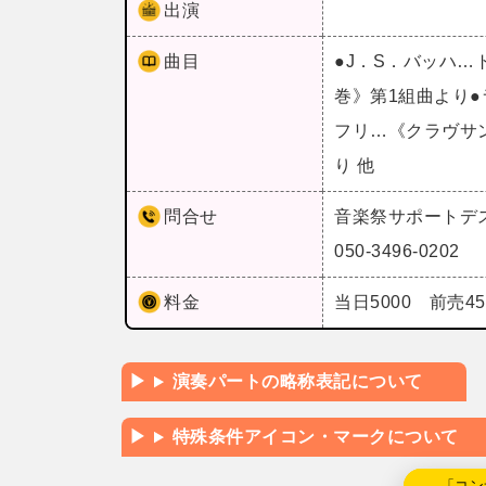
出演
曲目
●J．S．バッハ…
巻》第1組曲より
フリ…《クラヴサ
り 他
問合せ
音楽祭サポートデ
050-3496-0202
料金
当日5000 前売45
演奏パートの略称表記について
特殊条件アイコン・マークについて
←「コン