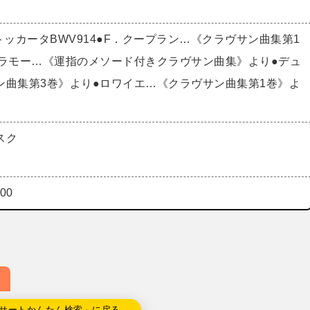
トッカータBWV914●F．クープラン…《クラヴサン曲集第1
●ラモー…《運指のメソード付きクラヴサン曲集》より●デュ
ン曲集第3巻》より●ロワイエ…《クラヴサン曲集第1巻》よ
スク
00
サートかんたん検索」に戻る