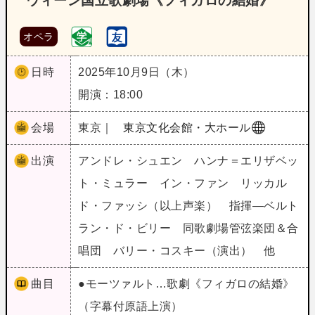
ウィーン国立歌劇場《フィガロの結婚》
オペラ
日時
2025年10月9日（木）
開演：18:00
会場
東京｜
東京文化会館・大ホール
出演
アンドレ・シュエン ハンナ＝エリザベッ
ト・ミュラー イン・ファン リッカル
ド・ファッシ（以上声楽） 指揮―ベルト
ラン・ド・ビリー 同歌劇場管弦楽団＆合
唱団 バリー・コスキー（演出） 他
曲目
●モーツァルト…歌劇《フィガロの結婚》
（字幕付原語上演）