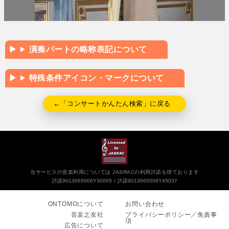
演奏パートの略称表記について
特殊条件アイコン・マークについて
←「コンサートかんたん検索」に戻る
当サービスの音楽利用については JASRACの利用許諾を得ております
許諾9013065006Y30005
許諾9013065008Y45037
ONTOMOについて
お問い合わせ
音楽之友社
プライバシーポリシー／免責事
項
広告について