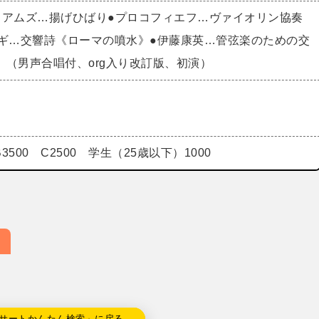
リアムズ…揚げひばり●プロコフィエフ…ヴァイオリン協奏
ーギ…交響詩《ローマの噴水》●伊藤康英…管弦楽のための交
》（男声合唱付、org入り改訂版、初演）
 B3500 C2500 学生（25歳以下）1000
サートかんたん検索」に戻る