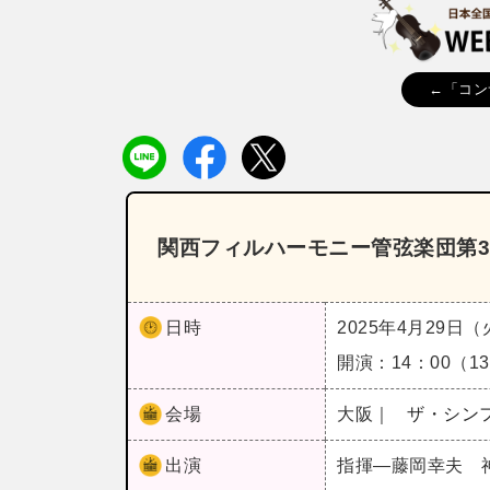
←「コン
関西フィルハーモニー管弦楽団第3
日時
2025年4月29日
開演：14：00（
会場
大阪｜
ザ・シン
出演
指揮―藤岡幸夫 