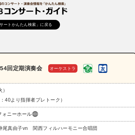
サートかんたん検索」に戻る
54回定期演奏会
オーケストラ
（火）
13：40より指揮者プレトーク）
フォニーホール
神尾真由子vn 関西フィルハーモニー合唱団