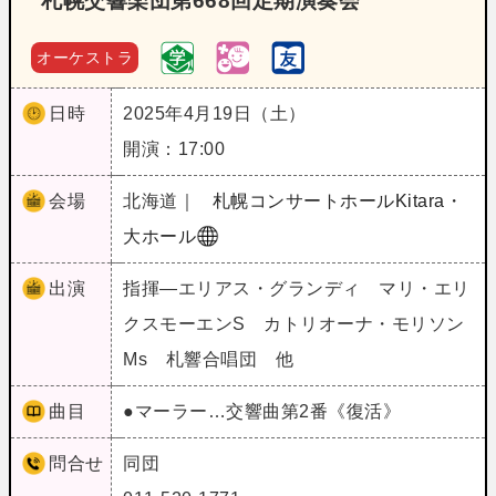
札幌交響楽団第668回定期演奏会
オーケストラ
日時
2025年4月19日（土）
開演：17:00
会場
北海道｜
札幌コンサートホールKitara・
大ホール
出演
指揮―エリアス・グランディ マリ・エリ
クスモーエンS カトリオーナ・モリソン
Ms 札響合唱団 他
曲目
●マーラー…交響曲第2番《復活》
問合せ
同団