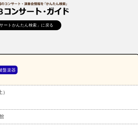
サートかんたん検索」に戻る
鍵盤楽器
（土）
館