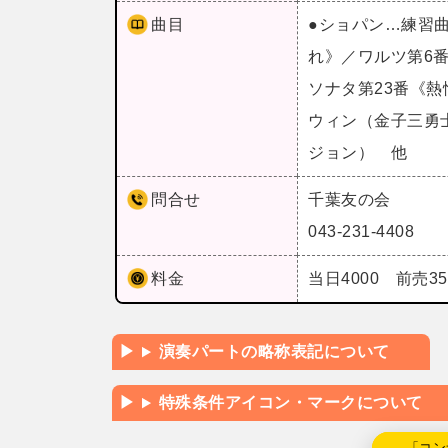
曲目
●ショパン…練習
れ》／ワルツ第6
ソナタ第23番《
ウィン（金子三勇
ジョン） 他
問合せ
千葉友の会
043-231-4408
料金
当日4000 前売35
演奏パートの略称表記について
特殊条件アイコン・マークについて
←「コン