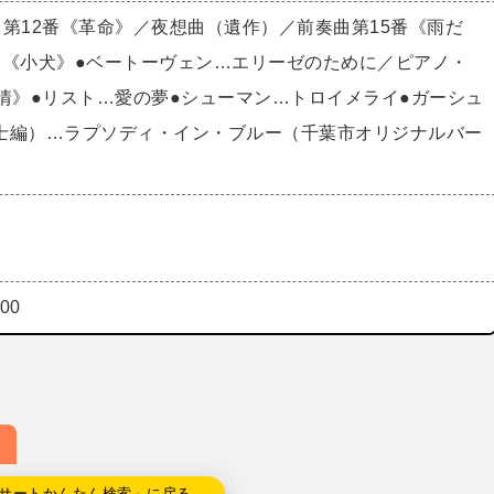
曲第12番《革命》／夜想曲（遺作）／前奏曲第15番《雨だ
番《小犬》●ベートーヴェン…エリーゼのために／ピアノ・
熱情》●リスト…愛の夢●シューマン…トロイメライ●ガーシュ
士編）…ラプソディ・イン・ブルー（千葉市オリジナルバー
00
サートかんたん検索」に戻る