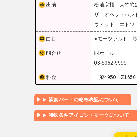
出演
松浦宗梧 大竹悠
ザ・オペラ・バン
ヴィッド・エドワ
曲目
●モーツァルト…
問合せ
同ホール
03-5352-9999
料金
一般4950 Z165
演奏パートの略称表記について
特殊条件アイコン・マークについて
←「コン