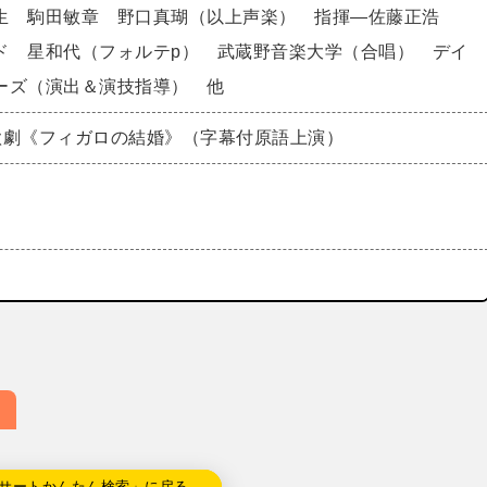
生 駒田敏章 野口真瑚（以上声楽） 指揮―佐藤正浩
ド 星和代（フォルテp） 武蔵野音楽大学（合唱） デイ
ーズ（演出＆演技指導） 他
歌劇《フィガロの結婚》（字幕付原語上演）
0
サートかんたん検索」に戻る