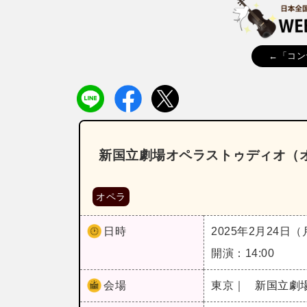
←「コン
新国立劇場オペラストゥディオ（オ
オペラ
日時
2025年2月24日
開演：14:00
会場
東京｜
新国立劇