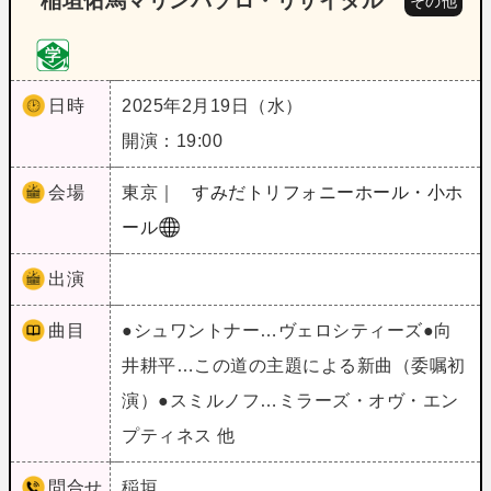
稲垣佑馬マリンバソロ・リサイタル
その他
日時
2025年2月19日（水）
開演：19:00
会場
東京｜
すみだトリフォニーホール・小ホ
ール
出演
曲目
●シュワントナー…ヴェロシティーズ●向
井耕平…この道の主題による新曲（委嘱初
演）●スミルノフ…ミラーズ・オヴ・エン
プティネス 他
問合せ
稲垣