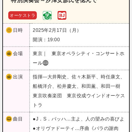
特別演奏会～汐澤安彦氏を偲んで
オーケストラ
日時
2025年2月17日（月）
開演：19:00
会場
東京｜
東京オペラシティ・コンサートホ
ール
出演
指揮―大井剛史、佐々木新平、時任康文、
船橋洋介、松井慶太、和田薫、和田一樹
東京吹奏楽団 東京佼成ウインドオーケス
トラ
曲目
●J．S．バッハ…主よ、人の望みの喜びよ
●オリヴァドーティ…序曲《バラの謝肉