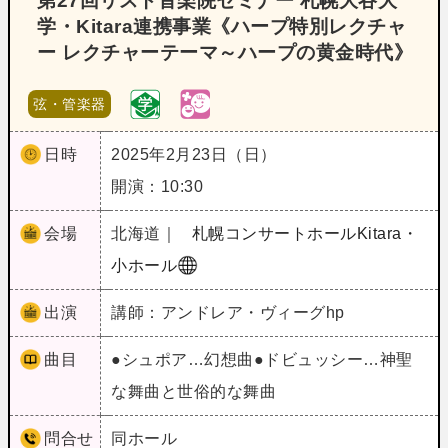
第27回リスト音楽院セミナー 札幌大谷大
学・Kitara連携事業《ハープ特別レクチャ
ー レクチャーテーマ～ハープの黄金時代》
弦・管楽器
日時
2025年2月23日（日）
開演：10:30
会場
北海道｜
札幌コンサートホールKitara・
小ホール
出演
講師：アンドレア・ヴィーグhp
曲目
●シュポア…幻想曲●ドビュッシー…神聖
な舞曲と世俗的な舞曲
問合せ
同ホール