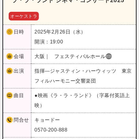
ラ・ラ・ランド シネマ・コンサート2025
オーケストラ
日時
2025年2月26日（水）
開演：19:00
会場
大阪｜
フェスティバルホール
出演
指揮―ジャスティン・ハーウィッツ 東京
フィルハーモニー交響楽団
曲目
●映画《ラ・ラ・ランド》（字幕付英語上
映）
問合せ
キョードー
0570-200-888