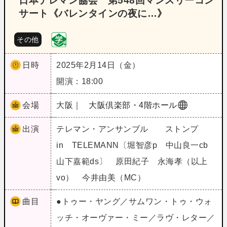
日本テレマン協会 第548回マンスリーコン
サート《バレンタインの夜に…》
その他
日時
2025年2月14日（金）
開演：18:00
会場
大阪｜
大阪倶楽部・4階ホール
出演
テレマン・アンサンブル ストンプ
in TELEMANN〔堀智彦p 中山良一cb
山下嘉範ds〕 原田紀子 永海孝（以上
vo） 今井由美（MC）
曲目
●トゥー・ヤング／サムワン・トゥ・ウォ
ッチ・オーヴァー・ミー／ラヴ・レター／