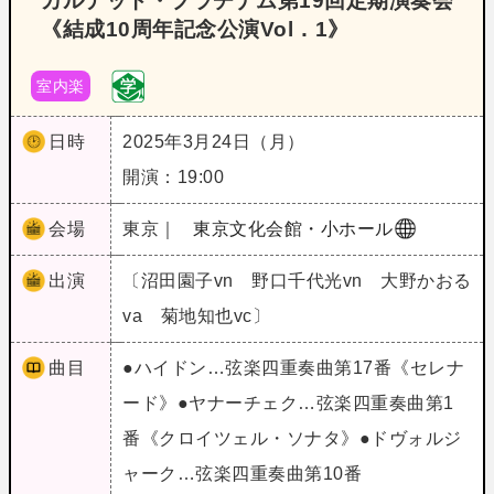
カルテット・プラチナム第19回定期演奏会
《結成10周年記念公演Vol．1》
室内楽
日時
2025年3月24日（月）
開演：19:00
会場
東京｜
東京文化会館・小ホール
出演
〔沼田園子vn 野口千代光vn 大野かおる
va 菊地知也vc〕
曲目
●ハイドン…弦楽四重奏曲第17番《セレナ
ード》●ヤナーチェク…弦楽四重奏曲第1
番《クロイツェル・ソナタ》●ドヴォルジ
ャーク…弦楽四重奏曲第10番