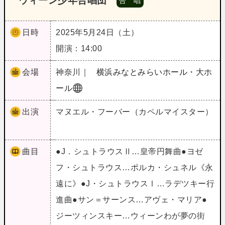
ウィーン少年合唱団
合 唱
日時
2025年5月24日（土）
開演：14:00
会場
神奈川｜
横浜みなとみらいホール・大ホ
ール
出演
マヌエル・フーバー（カペルマイスター）
曲目
●J．シュトラウスⅡ…皇帝円舞曲●ヨゼ
フ・シュトラウス…ポルカ・シュネル《永
遠に》●J・シュトラウスⅠ…ラデツキー行
進曲●サン＝サーンス…アヴェ・マリア●
ジーツィンスキー…ウィーンわが夢の街