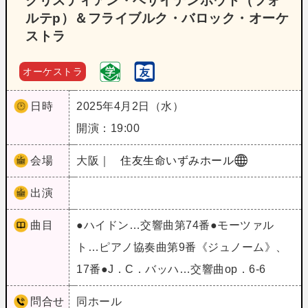
クリスティアン・ベザイデンホウト（フォ
ルテp）＆フライブルク・バロック・オーケ
ストラ
オーケストラ
日時
2025年4月2日（水）
開演：19:00
会場
大阪｜
住友生命いずみホール
出演
曲目
●ハイドン…交響曲第74番●モーツァル
ト…ピアノ協奏曲第9番《ジュノーム》、
17番●J．C．バッハ…交響曲op．6‐6
問合せ
同ホール