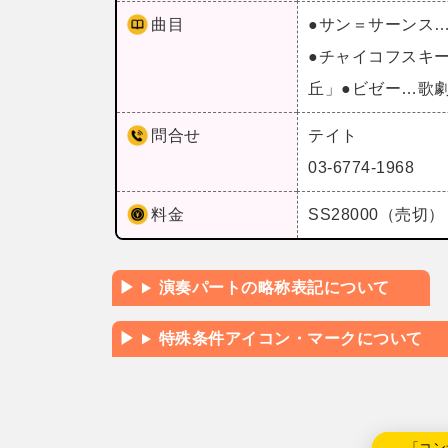
曲目
●サン＝サーンス
●チャイコフスキ
丘」●ビゼー…歌
問合せ
テイト
03-6774-1968
料金
SS28000（売切） 
演奏パートの略称表記について
特殊条件アイコン・マークについて
←「コン