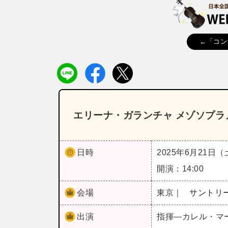
←「コン
エリーナ・ガランチャ メゾソプラノ
日時
2025年6月21日
開演：14:00
会場
東京｜
サントリ
出演
指揮―カレル・マ